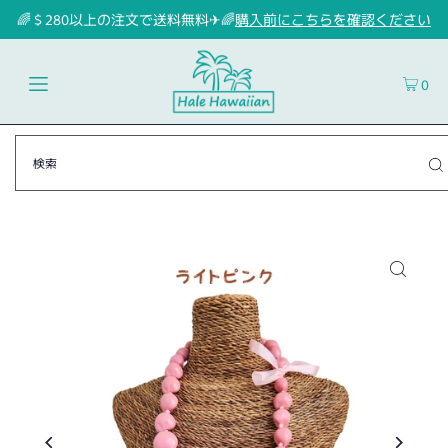
🌈＄280以上の注文で送料無料✈🌈
購入前にこちらを確認ください
0