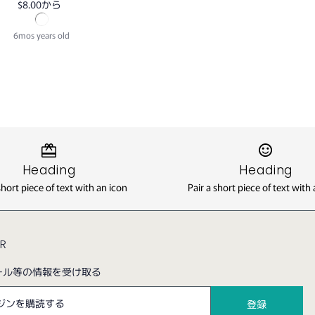
$8.00
から
6mos years old
Heading
Heading
short piece of text with an icon
Pair a short piece of text with
ER
ール等の情報を受け取る