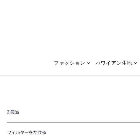
Translation missing: ja.accessibility.skip_to_text
ファッション
ハワイアン生地
2 商品
フィルターをかける