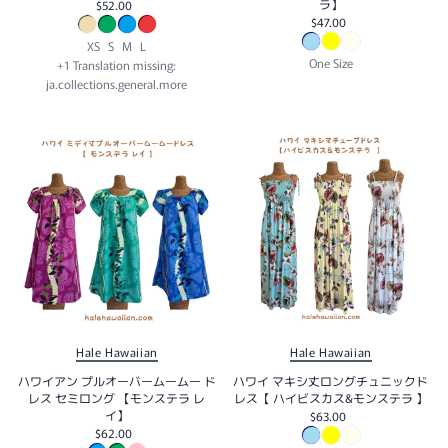
ラ】
$52.00
$47.00
XS
S
M
L
One Size
+1 Translation missing:
ja.collections.general.more
Hale Hawaiian
Hale Hawaiian
ハワイアン プルオーバームームー ド
ハワイ マキシ丈ロングチュニックド
レス セミロング 【モンステラ レ
レス【 ハイビスカス&モンステラ 】
イ】
$63.00
$62.00