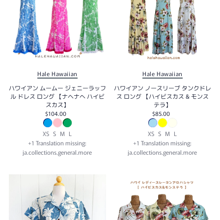
Hale Hawaiian
Hale Hawaiian
ハワイアン ムームー ジェニーラッフ
ハワイアン ノースリーブ タンクドレ
ル ドレス ロング 【ナヘナへ ハイビ
ス ロング 【ハイビスカス & モンス
スカス】
テラ】
$104.00
$85.00
XS
S
M
L
XS
S
M
L
+1 Translation missing:
+1 Translation missing:
ja.collections.general.more
ja.collections.general.more