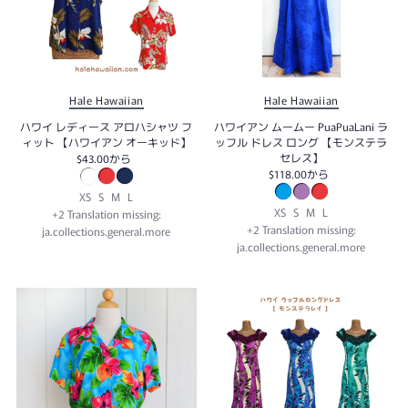
Hale Hawaiian
Hale Hawaiian
ハワイ レディース アロハシャツ フ
ハワイアン ムームー PuaPuaLani ラ
ィット 【ハワイアン オーキッド】
ッフル ドレス ロング 【モンステラ
セレス】
$43.00
から
$118.00
から
XS
S
M
L
XS
S
M
L
+2 Translation missing:
+2 Translation missing:
ja.collections.general.more
ja.collections.general.more