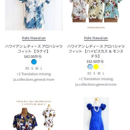
Hale Hawaiian
Hale Hawaiian
ハワイアン レディース アロハシャツ
ハワイアン レディース アロハシャツ
フィット 【ラナイ】
フィット 【ハイビスカス ＆ モンス
テラ】
$42.00
から
$52.50
から
XS
S
M
L
XS
S
M
L
+2 Translation missing:
+2 Translation missing:
ja.collections.general.more
ja.collections.general.more