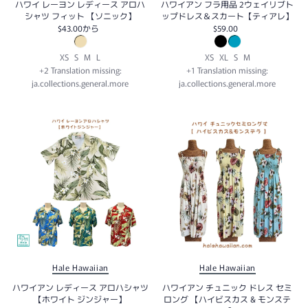
ハワイ レーヨン レディース アロハ
ハワイアン フラ用品 2ウェイリブト
シャツ フィット 【ソニック】
ップドレス＆スカート【ティアレ】
$43.00
から
$59.00
XS
S
M
L
XS
XL
S
M
+2 Translation missing:
+1 Translation missing:
ja.collections.general.more
ja.collections.general.more
Hale Hawaiian
Hale Hawaiian
ハワイアン レディース アロハシャツ
ハワイアン チュニック ドレス セミ
【ホワイト ジンジャー】
ロング 【ハイビスカス & モンステ