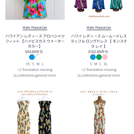
Hale Hawaiian
Hale Hawaiian
ハワイアン レディース アロハシャツ
ハワイ レディース ムームードレス
フィット 【ハイビスカス ウォーター
ラッフル ロングドレス 【 モンステ
カラー】
ラ レイ 】
$43.00
から
$102.00
から
XS
S
M
L
S
M
L
XL
+2 Translation missing:
+2 Translation missing:
ja.collections.general.more
ja.collections.general.more