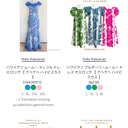
アルファベット順, Z-A
価格の安い順
価格の高い順
古い商品順
新着順
Hale Hawaiian
Hale Hawaiian
ハワイアン ムームー ラッフル ドレ
ハワイアン プルオーバームームー ド
ス ロング 【 ナヘナヘ ハイビスカス
レス セミロング 【 ナヘナへ ハイビ
】
スカス 】
$104.00
から
$62.00
S
XL
2XL
3XL
L
XL
S
M
+2 Translation missing:
ja.collections.general.more