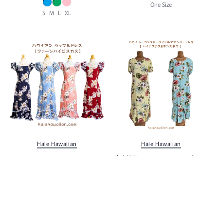
One Size
S
M
L
XL
Hale Hawaiian
Hale Hawaiian
ハワイアン ムームー ラッフル ドレ
在庫処分 ハワイアン スリーブ ドレ
ス ロング 334-3162 【ファーンハイ
ス セミロング 【ハイビスカス & モ
ビスカス】
ンステラ】
$103.00
$79.00
XS
S
M
L
M
L
XL
S
+1 Translation missing: