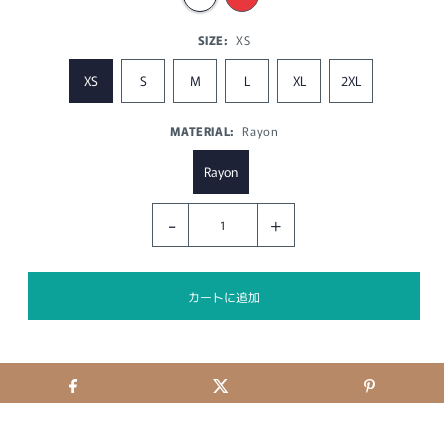
SIZE:
XS
XS
S
M
L
XL
2XL
MATERIAL:
Rayon
Rayon
-
+