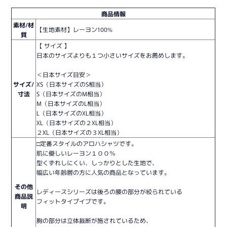
商品情報
素材/材
【生地素材】レーヨン100%
質
【 サイズ 】
日本のサイズよりも１つ小さいサイズをお薦めします。
＜日本サイズ目安＞
サイズ/
XS（日本サイズのS相当）
寸法
S（日本サイズのM相当）
M（日本サイズのL相当）
L（日本サイズのXL相当）
XL（日本サイズの２XL相当）
２XL（日本サイズの３XL相当）
□定番スタイルのアロハシャツです。
肌に優しいレーヨン１００％
型くずれしにくい、しっかりとした生地で、
幅広い年齢層の方に人気の商品となっています。
その他
レディースシリーズは後ろの腰の部分が絞られている
商品説
フィットタイプイプです。
明
胸の部分は立体裁断が施されているため、