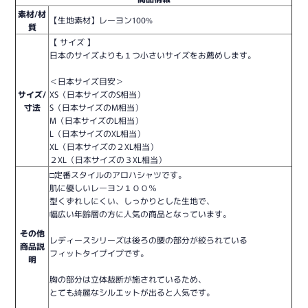
素材/材
【生地素材】レーヨン100%
質
【 サイズ 】
日本のサイズよりも１つ小さいサイズをお薦めします。
＜日本サイズ目安＞
サイズ/
XS（日本サイズのS相当）
寸法
S（日本サイズのM相当）
M（日本サイズのL相当）
L（日本サイズのXL相当）
XL（日本サイズの２XL相当）
２XL（日本サイズの３XL相当）
□定番スタイルのアロハシャツです。
肌に優しいレーヨン１００％
型くずれしにくい、しっかりとした生地で、
幅広い年齢層の方に人気の商品となっています。
その他
レディースシリーズは後ろの腰の部分が絞られている
商品説
フィットタイプイプです。
明
胸の部分は立体裁断が施されているため、
とても綺麗なシルエットが出ると人気です。