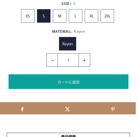
SIZE:
S
XS
S
M
L
XL
2XL
MATERIAL:
Rayon
Rayon
-
+
商品情報