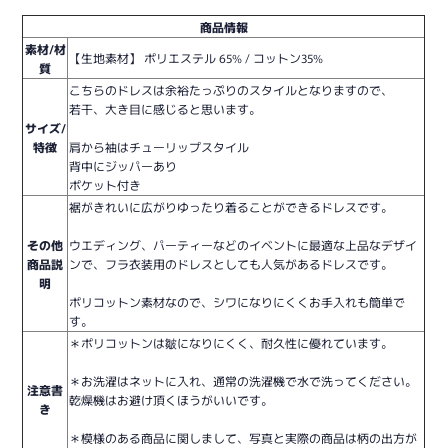
商品情報
素材/材
【生地素材】 ポリエステル 65% / コットン35%
質
こちらのドレスは余裕たっぷりのスタイルとなりますので、
若干、大き目に感じると思います。
サイズ/
特徴
肩から袖はチューリップスタイル
背中にジッパーあり
ポケット付き
裾がきれいに広がりゆったり着ることができるドレスです。
その他
ウエディング、パーティーなどのイベントに最適な上品なデザイ
商品説
ンで、フラ衣装用のドレスとしても人気があるドレスです。
明
ポリコットン素材なので、シワになりにくくお手入れも簡単で
す。
＊ポリコットンは皺になりにくく、耐久性に優れています。
＊お洗濯はネットに入れ、通常の洗濯機で水で洗ってください。
注意書
乾燥機はお避け頂くほうがいいです。
き
＊模様のある商品に関しまして、写真と実際の商品は柄の出方が