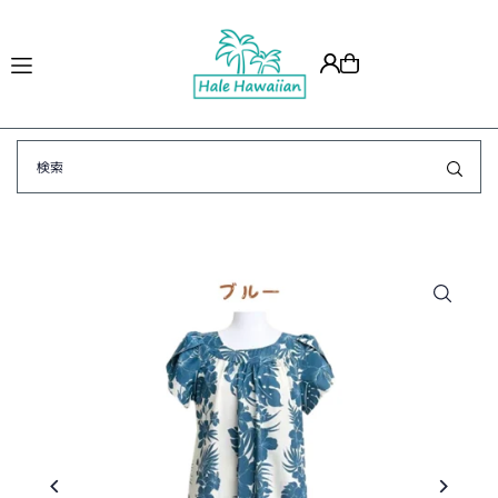
Translation missing: ja.accessibility.skip_to_text