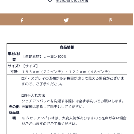
生地の取り扱い方法
商品情報
素材/材
【生地素材】レーヨン100%
質
サイズ/
【サイズ】
寸法
１８３ｃｍ（７２インチ） × １２２ｃｍ（４８インチ）
□ディスプレイの画像が多少色目が違って見える場合がございま
すので、ご了承ください。
□お手入れ方法
タヒチアンパレオを洗濯する際には必ず手洗いでお願いします。
その他
洗濯後は吊るして陰干ししてください。
商品説
明
※ タヒチアンパレオは、大変人気がありますので在庫がない場合
がございますのでご了承ください。