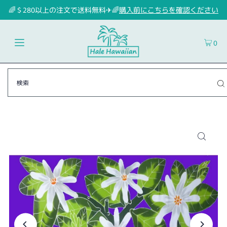
🌈＄280以上の注文で送料無料✈🌈
購入前にこちらを確認ください
0