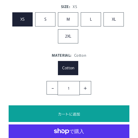
SIZE:
XS
XS
S
M
L
XL
2XL
MATERIAL:
Cotton
Cotton
-
+