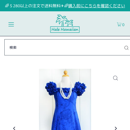
🌈＄280以上の注文で送料無料✈🌈
購入前にこちらを確認ください
0