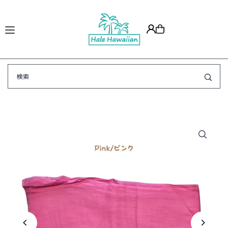
Translation missing: ja.accessibility.skip_to_text