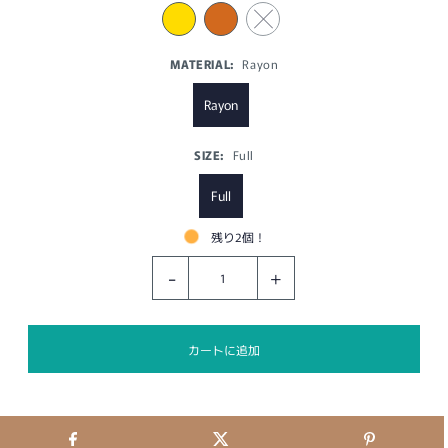
MATERIAL:
Rayon
Rayon
SIZE:
Full
Full
残り2個！
-
+