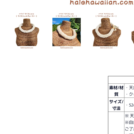
素材/材
・天
質
・ク
サイズ/
・52
寸法
※ 
※自
ご了