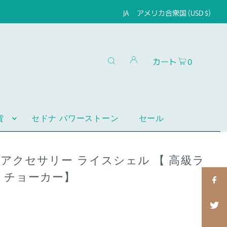
JA
アメリカ合衆国 (USD $)
カート
0
貨
セドナ パワーストーン
セール
アクセサリー ライスシェル 【 高級ラ
 チョーカー】