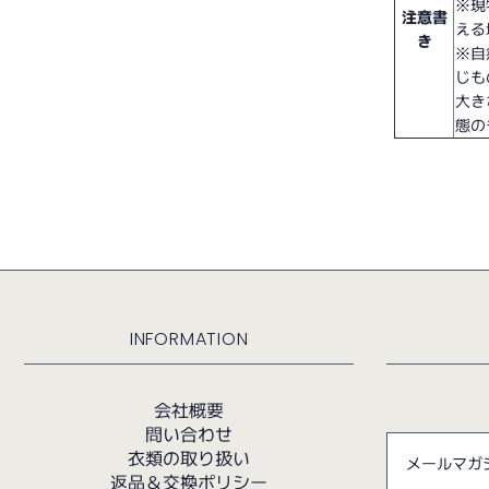
※現
注意書
える
き
※自
じも
大き
態の
INFORMATION
会社概要
問い合わせ
衣類の取り扱い
返品＆交換ポリシー