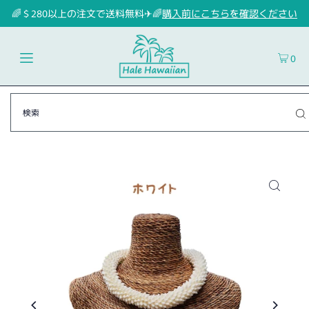
🌈＄280以上の注文で送料無料✈🌈
購入前にこちらを確認ください
0