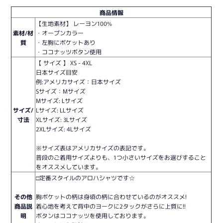
商品情報
【生地素材】 レーヨン100%
素材/材
・オープンカラー
質
・左胸にポケットあり
・ココナッツボタン使用
【 サイズ 】 XS - 4XL
日本サイズ目安
例:アメリカサイズ：日本サイズ
Sサイズ：Mサイズ
Mサイズ: Lサイズ
サイズ/
Lサイズ: LLサイズ
寸法
XLサイズ: 3Lサイズ
2XLサイズ: 4Lサイズ
※サイズ表はアメリカサイズの表記です。
普段のご着用サイズよりも、1つ小さいサイズをお選びすること
をオススメしています。
□定番スタイルのアロハシャツです☆
その他
胸ポケットの柄は身頃の柄に合わせているのがオススメ!
商品説
着心地を考えて背中のヨークに2タックがさらに上質に!!
明
ボタンはココナッツを使用しております。