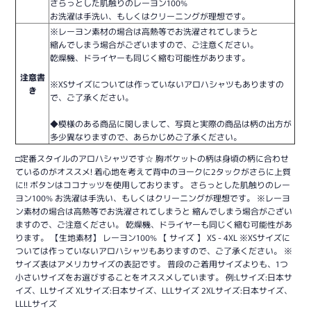
さらっとした肌触りのレーヨン100%
お洗濯は手洗い、もしくはクリーニングが理想です。
※レーヨン素材の場合は高熱等でお洗濯されてしまうと
縮んでしまう場合がございますので、ご注意ください。
乾燥機、ドライヤーも同じく縮む可能性があります。
注意書
※XSサイズについては作っていないアロハシャツもありますの
き
で、ご了承ください。
◆模様のある商品に関しまして、写真と実際の商品は柄の出方が
多少異なりますので、あらかじめご了承ください。
□定番スタイルのアロハシャツです☆ 胸ポケットの柄は身頃の柄に合わせ
ているのがオススメ! 着心地を考えて背中のヨークに2タックがさらに上質
に!! ボタンはココナッツを使用しております。 さらっとした肌触りのレー
ヨン100% お洗濯は手洗い、もしくはクリーニングが理想です。 ※レーヨ
ン素材の場合は高熱等でお洗濯されてしまうと 縮んでしまう場合がござい
ますので、ご注意ください。 乾燥機、ドライヤーも同じく縮む可能性があ
ります。 【生地素材】 レーヨン100% 【 サイズ 】 XS - 4XL ※XSサイズに
ついては作っていないアロハシャツもありますので、ご了承ください。 ※
サイズ表はアメリカサイズの表記です。 普段のご着用サイズよりも、1つ
小さいサイズをお選びすることをオススメしています。 例:Lサイズ:日本サ
イズ、LLサイズ XLサイズ:日本サイズ、LLLサイズ 2XLサイズ:日本サイズ、
LLLLサイズ