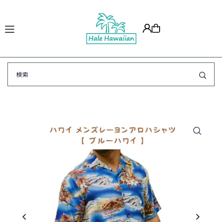
Translation missing: ja.accessibility.skip_to_text