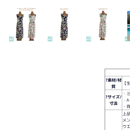
?素材/材
【生
質
・
?サイズ/
・
寸法
・
上
メ
ウ