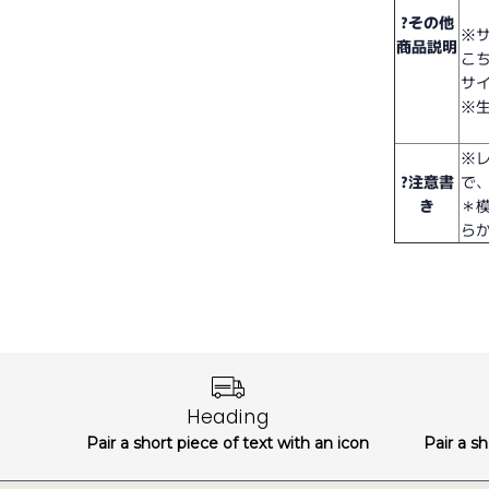
?その他
※
商品説明
こ
サ
※
※
?注意書
で
き
＊
ら
Heading
Pair a short piece of text with an icon
Pair a sh