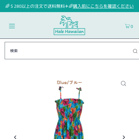
🌈＄280以上の注文で送料無料✈🌈
購入前にこちらを確認ください
0