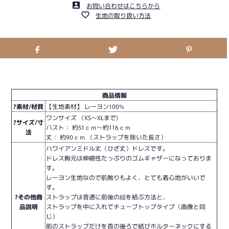
お問い合わせはこちらから
生地の取り扱い方法
商品情報
?素材/材質
【生地素材】 レーヨン100%
ワンサイズ （XS〜XLまで)
?サイズ/寸
バスト： 約51ｃｍ〜約116ｃｍ
法
丈： 約90ｃｍ （ストラップを除いた長さ）
ハワイアンミドル丈（ひざ丈）ドレスです。
ドレス胸元は伸縮性たっぷりのゴムギャザーになっておりま
す。
レーヨン生地なので肌触りもよく、とても着心地がいいで
す。
?その他商
ストラップは普通に前後の紐を結ぶ方法と、
品説明
ストラップを中に入れてチューブトップタイプ（画像と同
じ）
前のストラップだけを首の後ろで結びホルターネックにする