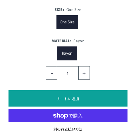
SIZE:
One Size
One Size
MATERIAL:
Rayon
Rayon
-
+
別のお支払い方法