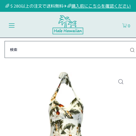
🌈＄280以上の注文で送料無料✈🌈
購入前にこちらを確認ください
0