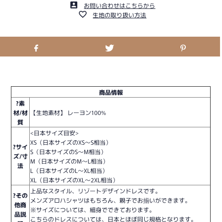
お問い合わせはこちらから
生地の取り扱い方法
商品情報
?素
材/材
【生地素材】 レーヨン100%
質
<日本サイズ目安>
XS（日本サイズのXS〜S相当）
?サイ
S（日本サイズのS〜M相当）
ズ/寸
M（日本サイズのM〜L相当）
法
L（日本サイズのL〜XL相当）
XL（日本サイズのXL〜2XL相当）
上品なスタイル、リゾートデザインドレスです。
?その
メンズアロハシャツはもちろん、親子でお揃いができます。
他商
※サイズについては、細身でできております。
品説
こちらのドレスについては、日本とほぼ同じ規格となります。