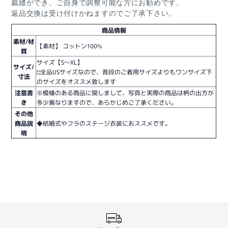
裁縫ができ、ご自身で調整可能な方にお勧めです。
返品交換は受け付けかねますのでご了承下さい。
商品情報
素材/材
【素材】 コットン100%
質
サイズ【S〜XL】
サイズ/
□全品USサイズなので、普段のご着用サイズよりもワンサイズ下
寸法
のサイズをオススメ致します
注意書
※模様のある商品に関しまして、写真と実際の商品は柄の出方が
き
多少異なりますので、あらかじめご了承ください。
その他
商品説
◆結婚式やフラのステージ衣装におススメです。
明