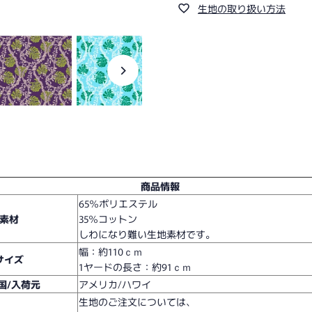
生地の取り扱い方法
商品情報
65％ポリエステル
素材
35％コットン
しわになり難い生地素材です。
幅：約110ｃｍ
サイズ
1ヤードの長さ：約91ｃｍ
国/入荷元
アメリカ/ハワイ
生地のご注文については、