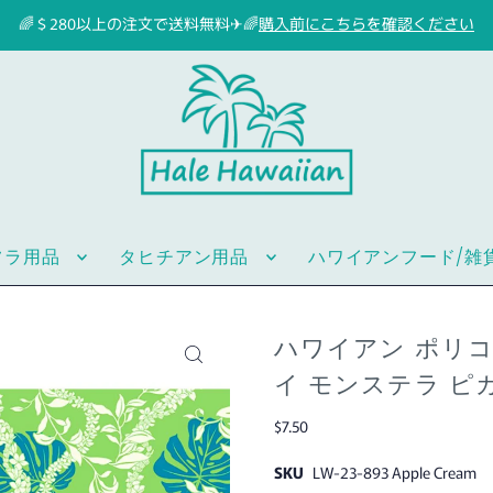
🌈＄280以上の注文で送料無料✈🌈
購入前にこちらを確認ください
フラ用品
タヒチアン用品
ハワイアンフード/雑
ハワイアン ポリコッ
イ モンステラ ピ
$7.50
SKU
LW-23-893 Apple Cream