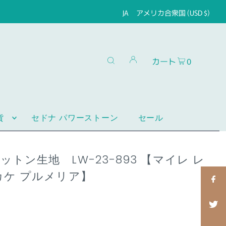
JA
アメリカ合衆国 (USD $)
カート
0
貨
セドナ パワーストーン
セール
トン生地 LW-23-893 【マイレ レ
カケ プルメリア】