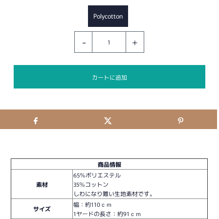
Polycotton
-
+
商品情報
65％ポリエステル
素材
35％コットン
しわになり難い生地素材です。
幅：約110ｃｍ
サイズ
1ヤードの長さ：約91ｃｍ