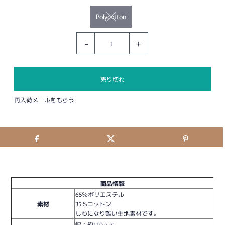
Polycotton
-
+
再入荷メールをもらう
商品情報
65％ポリエステル
素材
35％コットン
しわになり難い生地素材です。
幅：約110ｃｍ