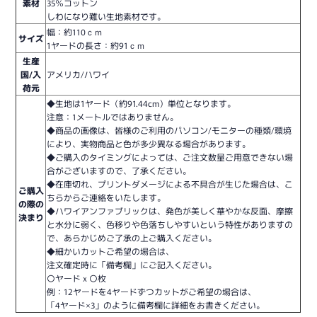
素材
35％コットン
しわになり難い生地素材です。
幅：約110ｃｍ
サイズ
1ヤードの長さ：約91ｃｍ
生産
国/入
アメリカ/ハワイ
荷元
◆生地は1ヤード（約91.44cm）単位となります。
注意：1メートルではありません。
◆商品の画像は、皆様のご利用のパソコン/モニターの種類/環境
により、実物商品と色が多少異なる場合があります。
◆ご購入のタイミングによっては、ご注文数量ご用意できない場
合がございますので、了承ください。
◆在庫切れ、プリントダメージによる不具合が生じた場合は、こ
ご購入
ちらからご連絡をいたします。
の際の
◆ハワイアンファブリックは、発色が美しく華やかな反面、摩擦
決まり
と水分に弱く、色移りや色落ちしやすいという特性がありますの
で、あらかじめご了承の上ご購入ください。
◆細かいカットご希望の場合は、
注文確定時に「備考欄」にご記入ください。
〇ヤードｘ〇枚
例：12ヤードを4ヤードずつカットがご希望の場合は、
「4ヤード×3」のように備考欄に詳細をお書きください。