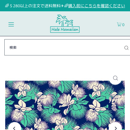
🌈＄280以上の注文で送料無料✈🌈
購入前にこちらを確認ください
0