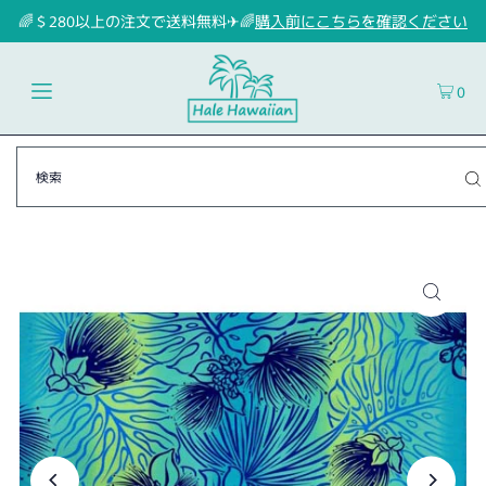
🌈＄280以上の注文で送料無料✈🌈
購入前にこちらを確認ください
0