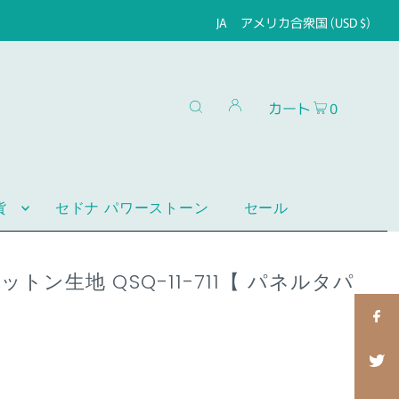
JA
アメリカ合衆国 (USD $)
カート
0
貨
セドナ パワーストーン
セール
トン生地 QSQ-11-711【 パネルタパ