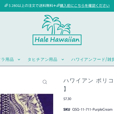
🌈＄280以上の注文で送料無料✈🌈
購入前にこちらを確認ください
フラ用品
タヒチアン用品
ハワイアンフード/雑
ハワイアン ポリコッ
】
$7.30
SKU
QSQ-11-711-PurpleCream