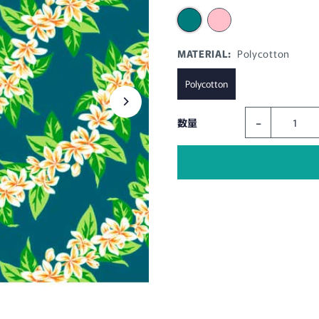
MATERIAL:
Polycotton
Polycotton
-
数量