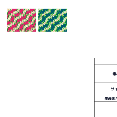
素
サ
生産国