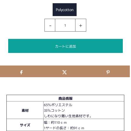
Polycotton
-
+
商品情報
65％ポリエステル
素材
35％コットン
しわになり難い生地素材です。
幅：約110ｃｍ
サイズ
1ヤードの長さ：約91ｃｍ