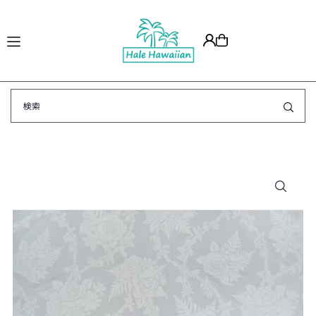
Translation missing: ja.accessibility.skip_to_text