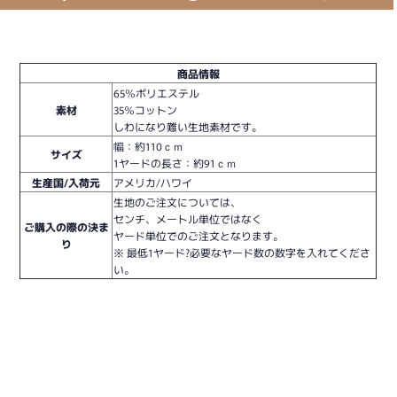
商品情報
65％ポリエステル
素材
35％コットン
しわになり難い生地素材です。
幅：約110ｃｍ
サイズ
1ヤードの長さ：約91ｃｍ
生産国/入荷元
アメリカ/ハワイ
生地のご注文については、
センチ、メートル単位ではなく
ご購入の際の決ま
ヤード単位でのご注文となります。
り
※ 最低1ヤード?必要なヤード数の数字を入れてくださ
い。