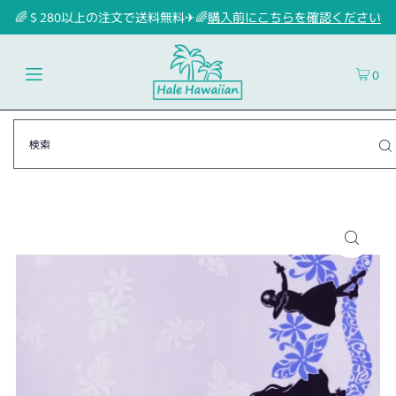
🌈＄280以上の注文で送料無料✈🌈
購入前にこちらを確認ください
0