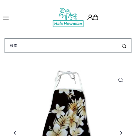
Translation missing: ja.accessibility.skip_to_text