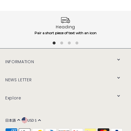
Heading
Pair a short piece of text with an icon
INFORMATION
NEWS LETTER
Explore
日本語
USD $