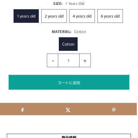
SIZE:
1 Years Old
1 years old
2 years old
4 years old
6 years old
MATERIAL:
Cotton
Cotton
-
+
商品情報