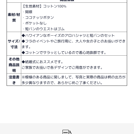
【生地素材】コットン100%
・開襟
素材/材
・ココナッツボタン
質
・ポケットなし
・短パンのウエストはゴム
◆ハワイアンなボーイズのアロハシャツと短パンのセット
サイズ/
◆フラのイベントやご旅行用に、大人や女の子とのお揃いができ
寸法
ます。
◆コットンでサラッとしているので着心地抜群です。
その他
◆結婚式におススメです。
商品説
ご家族でお揃いで各デザインでご用意ができます。
明
注意書
※模様のある商品に関しまして、写真と実際の商品は柄の出方が
き
多少異なりますので、あらかじめご了承ください。