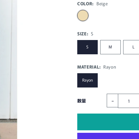
COLOR:
Beige
SIZE:
S
S
M
L
MATERIAL:
Rayon
Rayon
-
数量