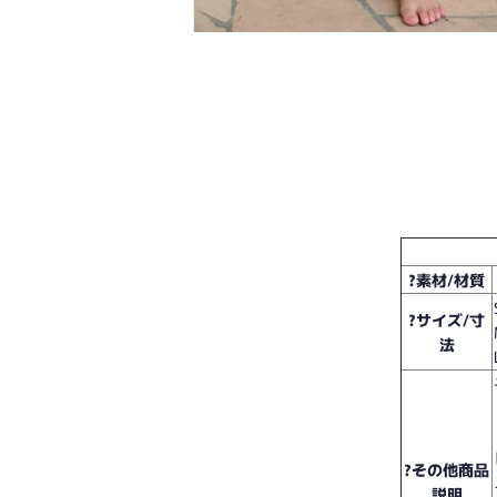
?素材/材質
?サイズ/寸
法
?その他商品
説明