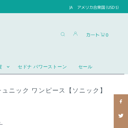
JA
アメリカ合衆国 (USD $)
カート
0
貨
セドナ パワーストーン
セール
チュニック ワンピース【ソニック】
）