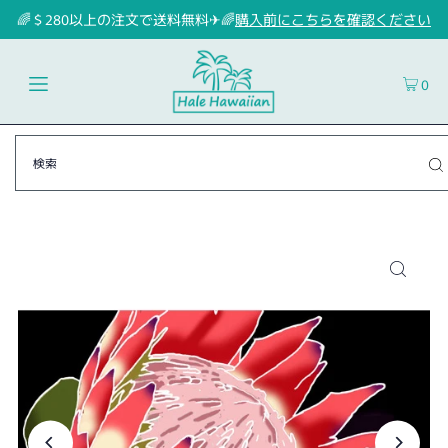
🌈＄280以上の注文で送料無料✈🌈
購入前にこちらを確認ください
0