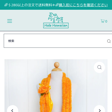
🌈＄280以上の注文で送料無料✈🌈
購入前にこちらを確認ください
0