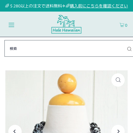
🌈＄280以上の注文で送料無料✈🌈
購入前にこちらを確認ください
0