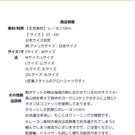
商品情報
素材/材質
【生地素材】 レーヨン100%
【 サイズ 】 XS - 4XL
日本サイズ目安
例:アメリカサイズ：日本サイズ
サイズ/寸
Sサイズ：Mサイズ
法
Mサイズ: Lサイズ
Lサイズ: LLサイズ
XLサイズ: 3Lサイズ
2XLサイズ: 4Lサイズ
□定番スタイルのアロハシャツです☆
胸ポケットの柄は身頃の柄に合わせているのがオススメ!
その他商
着心地を考えて背中のヨークに2タックがさらに上質に!!
品説明
ボタンはココナッツを使用しております。
さらっとした肌触りのレーヨン100%
お洗濯は手洗い、もしくはクリーニングが理想です。
※レーヨン素材の場合は高熱等でお洗濯されてしまうと
縮んでしまう場合がございますので、ご注意ください。
乾燥機、ドライヤーも同じく縮む可能性があります。