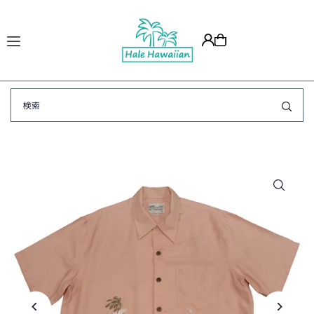
Translation missing: ja.accessibility.skip_to_text