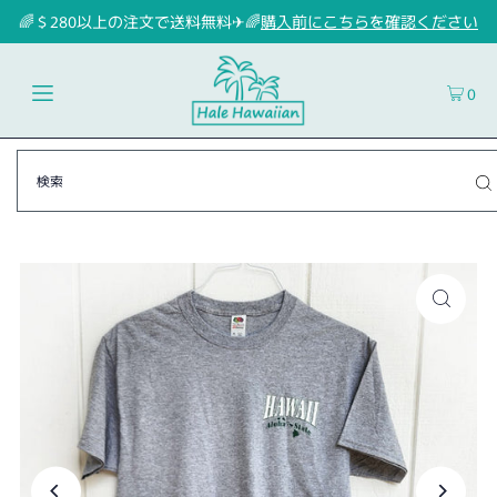
🌈＄280以上の注文で送料無料✈🌈
購入前にこちらを確認ください
0