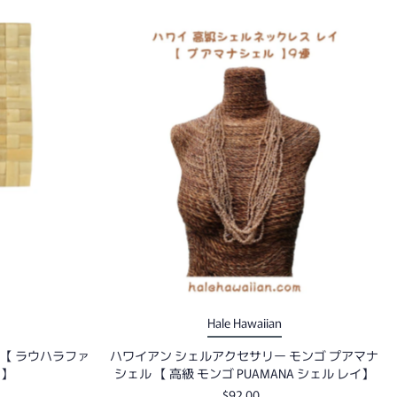
オススメ
関連性が最も高い
ベストセラー
アルファベット順, A-Z
アルファベット順, Z-A
価格の安い順
価格の高い順
古い商品順
新着順
Hale Hawaiian
【 ラウハラファ
ハワイアン シェルアクセサリー モンゴ プアマナ
 】
シェル 【 高級 モンゴ PUAMANA シェル レイ】
$92.00