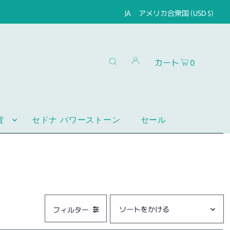
JA
アメリカ合衆国 (USD $)
カート
0
貨
セドナ パワーストーン
セール
フィルター