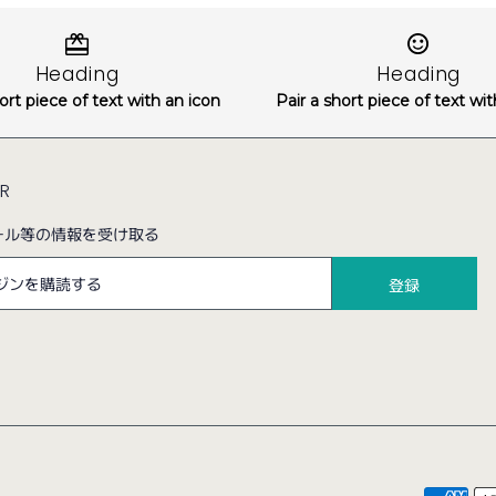
Heading
Heading
ort piece of text with an icon
Pair a short piece of text wi
ER
ール等の情報を受け取る