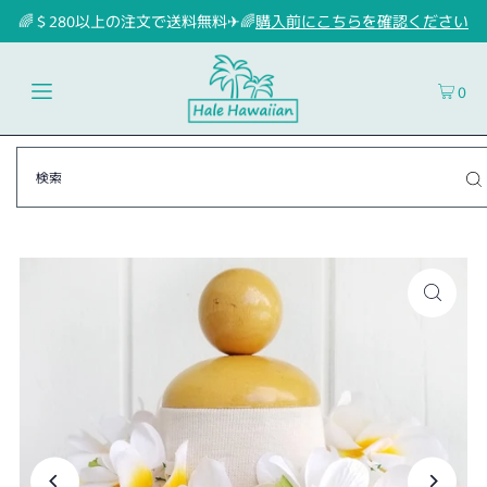
🌈＄280以上の注文で送料無料✈🌈
購入前にこちらを確認ください
0