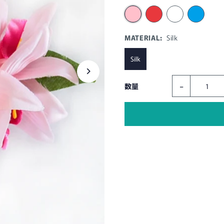
MATERIAL:
Silk
Silk
-
数量