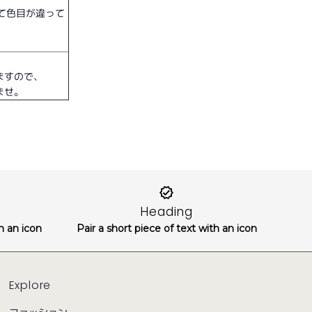
て色目が違って
ますので、
ませ。
Heading
th an icon
Pair a short piece of text with an icon
Explore