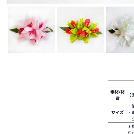
素材/材
【
質
・幅
サイズ
・重
・
＊
ら