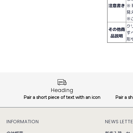
注意書き
※
見
※
ク
その他商
す
品説明
形
Heading
Pair a short piece of text with an icon
Pair a sh
INFORMATION
NEWS LETT