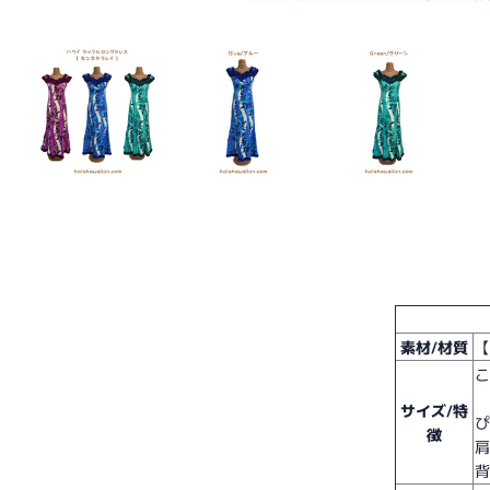
素材/材質
【
サイズ/特
徴