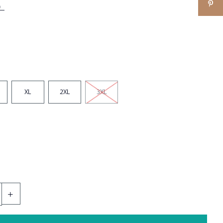
）
XL
2XL
3XL
+