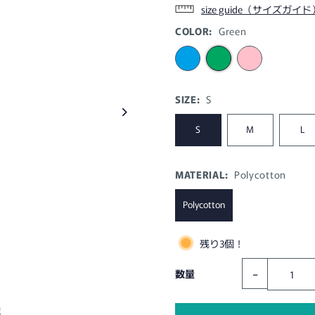
size guide（サイズガイド
COLOR:
Green
SIZE:
S
S
M
L
MATERIAL:
Polycotton
Polycotton
残り3個！
-
数量