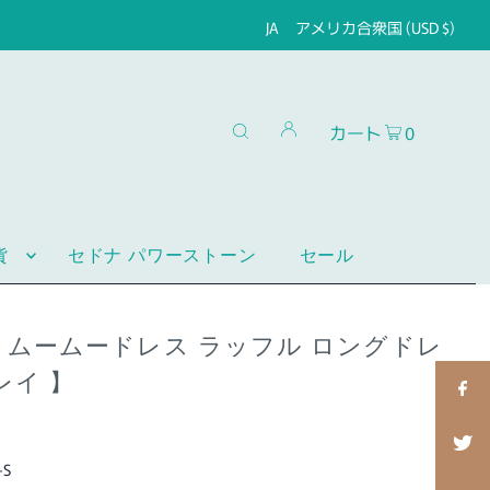
JA
アメリカ合衆国 (USD $)
カート
0
貨
セドナ パワーストーン
セール
 ムームードレス ラッフル ロングドレ
レイ 】
-S