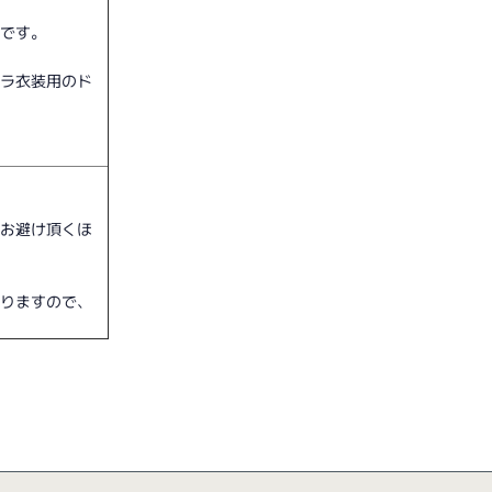
スです。
フラ衣装用のド
はお避け頂くほ
なりますので、