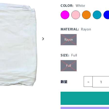
COLOR:
White
MATERIAL:
Rayon
Rayon
SIZE:
Full
Full
-
数量