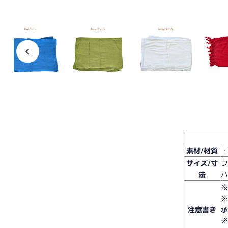
素材/材質
・
サイズ/寸
フ
法
注意書き
※