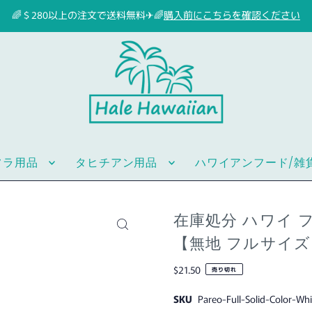
🌈＄280以上の注文で送料無料✈🌈
購入前にこちらを確認ください
フラ用品
タヒチアン用品
ハワイアンフード/雑
在庫処分 ハワイ 
【無地 フルサイ
$21.50
売り切れ
SKU
Pareo-Full-Solid-Color-Whi