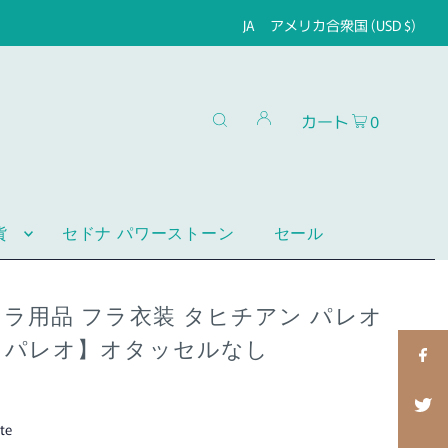
JA
アメリカ合衆国 (USD $)
カート
0
貨
セドナ パワーストーン
セール
フラ用品 フラ衣装 タヒチアン パレオ
ズ パレオ】オタッセルなし
te