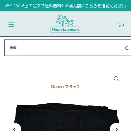
🌈＄280以上の注文で送料無料✈🌈
購入前にこちらを確認ください
0