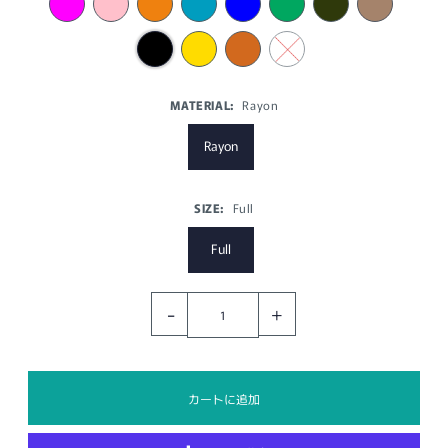
MATERIAL:
Rayon
Rayon
SIZE:
Full
Full
-
+