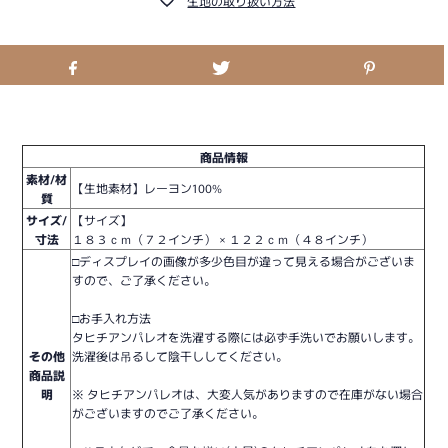
生地の取り扱い方法
商品情報
素材/材
【生地素材】レーヨン100%
質
サイズ/
【サイズ】
寸法
１８３ｃｍ（７２インチ） × １２２ｃｍ（４８インチ）
□ディスプレイの画像が多少色目が違って見える場合がございま
すので、ご了承ください。
□お手入れ方法
タヒチアンパレオを洗濯する際には必ず手洗いでお願いします。
その他
洗濯後は吊るして陰干ししてください。
商品説
明
※ タヒチアンパレオは、大変人気がありますので在庫がない場合
がございますのでご了承ください。