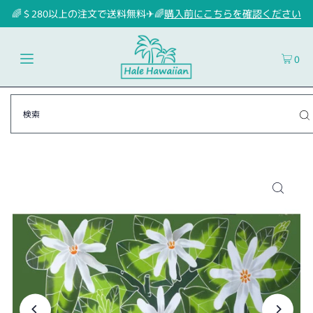
🌈＄280以上の注文で送料無料✈🌈
購入前にこちらを確認ください
0