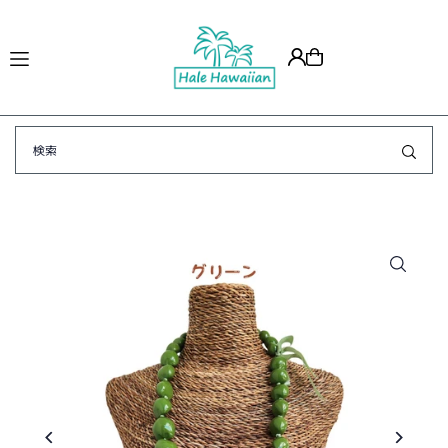
Translation missing: ja.accessibility.skip_to_text