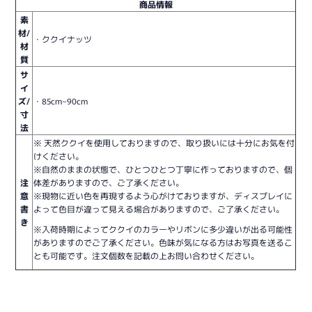
商品情報
素
材/
・ククイナッツ
材
質
サ
イ
ズ/
・85cm~90cm
寸
法
※ 天然ククイを使用しておりますので、取り扱いには十分にお気を付
けください。
※自然のままの状態で、ひとつひとつ丁寧に作っておりますので、個
注
体差がありますので、ご了承ください。
意
※現物に近い色を再現するよう心がけておりますが、ディスプレイに
書
よって色目が違って見える場合がありますので、ご了承ください。
き
※入荷時期によってククイのカラーやリボンに多少違いが出る可能性
がありますのでご了承ください。色味が気になる方はお写真を送るこ
とも可能です。注文個数を記載の上お問い合わせください。