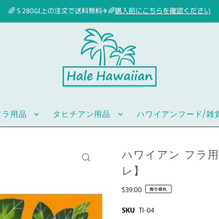
🌈＄280以上の注文で送料無料✈🌈
購入前にこちらを確認ください
フラ用品
タヒチアン用品
ハワイアンフード/雑
ハワイアン フラ用
レ】
$39.00
売り切れ
SKU
TI-04