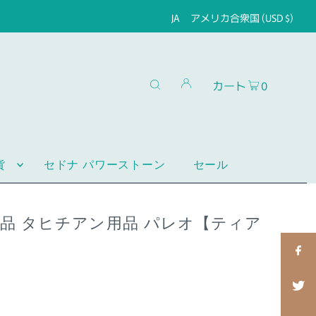
JA
アメリカ合衆国 (USD $)
カート
0
貨
セドナ パワーストーン
セール
品 タヒチアン用品 パレオ【ティア