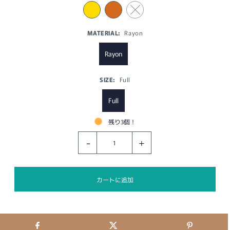
MATERIAL:
Rayon
Rayon
SIZE:
Full
Full
残り3個！
-
+