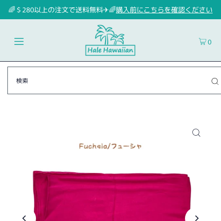
🌈＄280以上の注文で送料無料✈🌈
購入前にこちらを確認ください
0