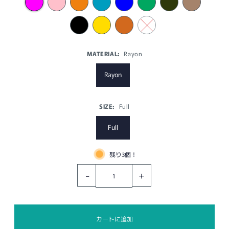
MATERIAL:
Rayon
Rayon
SIZE:
Full
Full
残り3個！
-
+