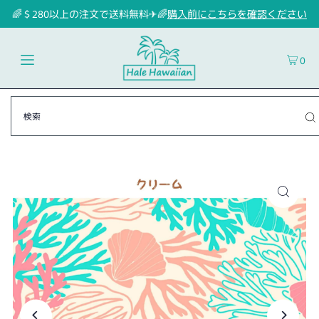
🌈＄280以上の注文で送料無料✈🌈
購入前にこちらを確認ください
0