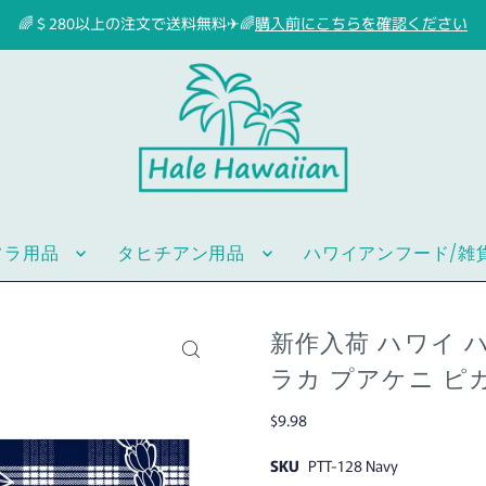
🌈＄280以上の注文で送料無料✈🌈
購入前にこちらを確認ください
フラ用品
タヒチアン用品
ハワイアンフード/雑
新作入荷 ハワイ ハ
ラカ プアケニ ピ
$9.98
SKU
PTT-128 Navy