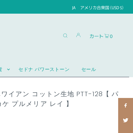
JA
アメリカ合衆国 (USD $)
カート
0
貨
セドナ パワーストーン
セール
ワイアン コットン生地 PTT-128【 パ
カケ プルメリア レイ 】