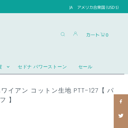
JA
アメリカ合衆国 (USD $)
カート
0
貨
セドナ パワーストーン
セール
ワイアン コットン生地 PTT-127【 パ
フ 】