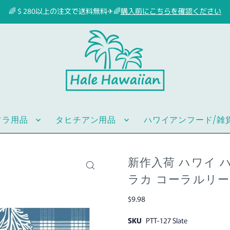
🌈＄280以上の注文で送料無料✈🌈
購入前にこちらを確認ください
フラ用品
タヒチアン用品
ハワイアンフード/雑
新作入荷 ハワイ ハ
ラカ コーラルリー
$9.98
SKU
PTT-127 Slate