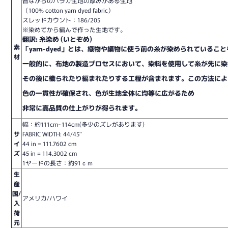
昔ながらのパラカ生地の厚みがある生地
（100% cotton yarn dyed fabric）
スレッドカウント：186/205
※染めてから編んで作った生地です。
翻訳: 糸染め (いとぞめ)

素
「yarn-dyed」とは、織物や編物に使う前の糸が染められているこ
材
一般的に、布地の製造プロセスにおいて、染料を使用して糸が先に染
その後に織られたり編まれたりする工程が含まれます。この方法によ
色の一貫性が確保され、色が生地全体に均等に広がるため
非常に高品質の仕上がりが得られます。
幅：約111cm~114cm(多少のズレがあります)
サ
FABRIC WIDTH: 44/45"
イ
44 in = 111.7602 cm
ズ
45 in = 114.3002 cm
1ヤードの長さ：約91ｃｍ
生
産
国/
アメリカ/ハワイ
入
荷
元